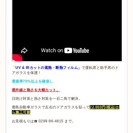
「
UV & IRカットの遮熱・断熱フィルム」
で運転席と助手席のド
アガラスを保護！
透過率70%以上を確保し
、
紫外線と熱さを大幅カット。
日焼け対策と熱さ対策を一石二鳥で解決。
鹿島自動車ガラスで左右のドアガラスを貼って
22,000円(税込)か
ら施工可能
お見積もりは☎️ 0299-96-4815 まで。