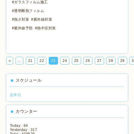
#ガラスフィルム施工
#透明断熱フィルム
#熱さ対策 #紫外線対策
#紫外線予防 #熱中症対策
«
...
21
22
23
24
25
26
27
28
29
3
スケジュール
定休日
カウンター
Today :
64
Yesterday :
317
Total :
439529