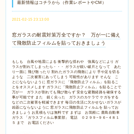
最新情報はコチラから（作業レポートやCM）
2021-02-15 23:13:00
窓ガラスの耐震対策万全ですか？ 万が一に備え
て飛散防止フィルムを貼っておきましょう
もしも 台風や地震による 衝撃的な揺れや 強風などにより ガ
ラスが割れてしまったら・・・ ガラスが鋭い破片となって あた
り一面に 飛び散ったり 割れたガラスの飛散により 手や足を切る
ような 二次被害にあってしまう 可能性があります そんな こ
とにならないように 窓ガラスに 「飛散防止フィルム」を貼るこ
とをオススメします ガラスに「飛散防止フィルム」を貼ることで
万が一 ガラスが割れても飛び散らず 安全な避難経路を確保する
事が可能です また 鋭く尖った ガラスのカケラで ケガをする
などの二次被害を軽減できます 毎日の生活に欠かせないガラスが
凶器にならないように 窓ガラスに飛散防止フィルムを 貼ってお
きましょう お見積もりは無料です まずは お気軽に 鹿島自動車
ガラス 「ガラスフィルム事業部」 電話 ０２９９−９６−４８１
５ まで お電話ください