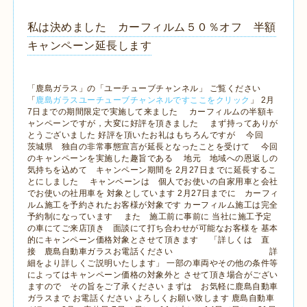
私は決めました カーフィルム５０％オフ 半額
キャンペーン延長します
「鹿島ガラス」の「ユーチューブチャンネル」 ご覧ください
「
鹿島ガラスユーチューブチャンネルですここをクリック
」 2月
7日までの期間限定で実施して来ました カーフィルムの半額キ
ャンペーンですが，大変に好評を頂きました まず持ってありが
とうございました 好評を頂いたお礼はもちろんですが 今回
茨城県 独自の非常事態宣言が延長となったことを受けて 今回
のキャンペーンを実施した趣旨である 地元 地域への恩返しの
気持ちを込めて キャンペーン期間を 2月27日までに延長するこ
とにしました キャンペーンは 個人でお使いの自家用車と会社
でお使いの社用車を 対象としています 2月27日までに カーフィ
ルム施工を予約されたお客様が対象です カーフィルム施工は完全
予約制になっています また 施工前に事前に 当社に施工予定
の車にてご来店頂き 面談にて打ち合わせが可能なお客様を 基本
的にキャンペーン価格対象とさせて頂きます 「詳しくは 直
接 鹿島自動車ガラスお電話ください 詳
細をより詳しくご説明いたします」 一部の車両やその他の条件等
によってはキャンペーン価格の対象外と させて頂き場合がござい
ますので その旨をご了承ください まずは お気軽に鹿島自動車
ガラスまで お電話ください よろしくお願い致します 鹿島自動車