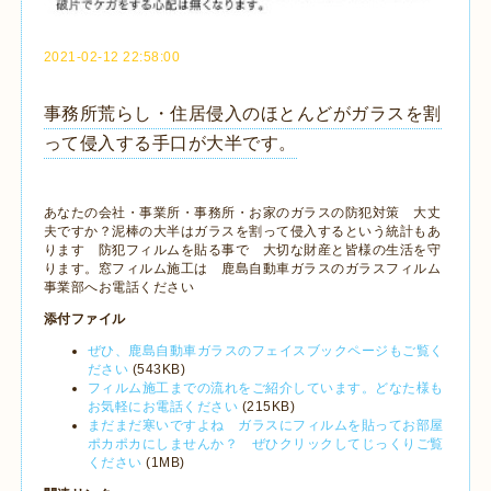
2021-02-12 22:58:00
事務所荒らし・住居侵入のほとんどがガラスを割
って侵入する手口が大半です。
あなたの会社・事業所・事務所・お家のガラスの防犯対策 大丈
夫ですか？泥棒の大半はガラスを割って侵入するという統計もあ
ります 防犯フィルムを貼る事で 大切な財産と皆様の生活を守
ります。窓フィルム施工は 鹿島自動車ガラスのガラスフィルム
事業部へお電話ください
添付ファイル
ぜひ、鹿島自動車ガラスのフェイスブックページもご覧く
ださい
(543KB)
フィルム施工までの流れをご紹介しています。どなた様も
お気軽にお電話ください
(215KB)
まだまだ寒いですよね ガラスにフィルムを貼ってお部屋
ポカポカにしませんか？ ぜひクリックしてじっくりご覧
ください
(1MB)