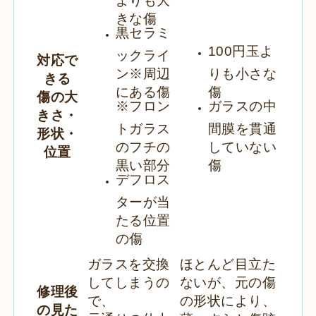
きな傷
黒セラミ
100円玉よ
ックライ
対応で
ン※周辺
りも小さな
きる
にある傷
傷
傷の大
※フロン
ガラスの中
きさ・
トガラス
間膜を貫通
形状・
のフチの
していない
位置
黒い部分
傷
デフロス
ターが当
たる位置
の傷
ガラスを交換
ほとんど目立た
してしまうの
ないが、元の傷
修理後
で、
の形状により、
の見た