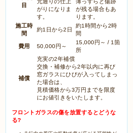
元通りの仕上
薄っすらと傷跡
目
がりになりま
が残る場合もあ
す。
ります。
施工時
約1時間から2時
約1日から2日
間
間
15,000円～ / 1箇
費用
50,000円～
所
充実の2年補償
交換・補修から2年以内に再び
窓ガラスにひびが入ってしまっ
補償
た場合は、
見積価格から3万円までを限度
にお値引きをいたします。
フロントガラスの傷を放置するとどうな
る?