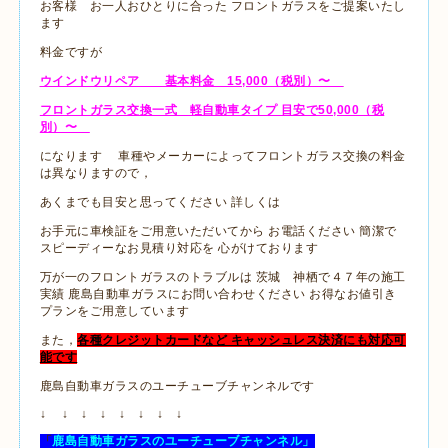
お客様 お一人おひとりに合った フロントガラスをご提案いたし
ます
料金ですが
ウインドウリペア 基本料金 15,000（税別）〜
フロントガラス交換一式 軽自動車タイプ 目安で50,000（税
別）〜
になります 車種やメーカーによってフロントガラス交換の料金
は異なりますので，
あくまでも目安と思ってください 詳しくは
お手元に車検証をご用意いただいてから お電話ください 簡潔で
スピーディーなお見積り対応を 心がけております
万が一のフロントガラスのトラブルは 茨城 神栖で４７年の施工
実績 鹿島自動車ガラスにお問い合わせください お得なお値引き
プランをご用意しています
また，
各種クレジットカードなど キャッシュレス決済にも対応可
能です
鹿島自動車ガラスのユーチューブチャンネルです
↓ ↓ ↓ ↓ ↓ ↓ ↓ ↓
「
鹿島自動車ガラスの
ユーチューブチャンネル
」