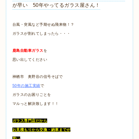
が早い 50年やってるガラス屋さん！
台風・突風など予期せぬ飛来物！？
ガラスが割れてしまったら・・・
鹿島自動車ガラス
を
思い出してください
神栖市 奥野谷の信号そばで
50年の施工実績
で
ガラスのお困りごとを
マルっと解決致します！！
ガラス専門店だから
お見積もりから交換・納車までが
早い