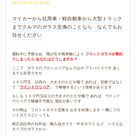
2023-09-05 09:00:00
マイカーから社用車・軽自動車から大型トラック
までクルマのガラス交換のことなら なんでもお
任せください
運転中に予期せぬ 飛び石や飛来物により
フロントガラスが割れ
てしまったら あなたはどうしますか？
ここで ガラスのプロショツプならではの アドバイスです あく
までも目安ですが
１００円玉 以内の 大きさのヒビや傷で あれば，交換ではなく
て「
ウインドウリペア
」 で補修するという技術があります
もしも １００円玉以上の大きさのヒビや傷で あれば ウインド
ウリペアで補修不可能な 場合が多いです
その時は フロントガラス交換を おすすめ致します 一概にフロ
ントガラスといっても
純正品以外の社外品・輸入品ガラス・中古ガラス など いろんな
タイプのガラスから