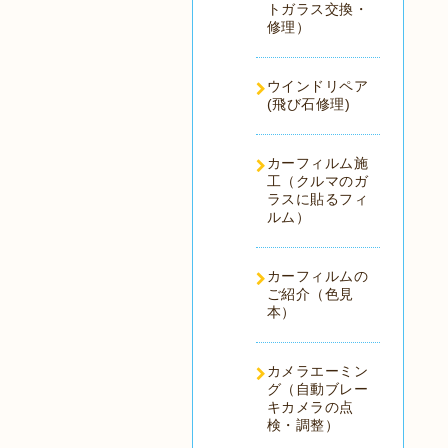
トガラス交換・
修理）
ウインドリペア
(飛び石修理)
カーフィルム施
工（クルマのガ
ラスに貼るフィ
ルム）
カーフィルムの
ご紹介（色見
本）
カメラエーミン
グ（自動ブレー
キカメラの点
検・調整）