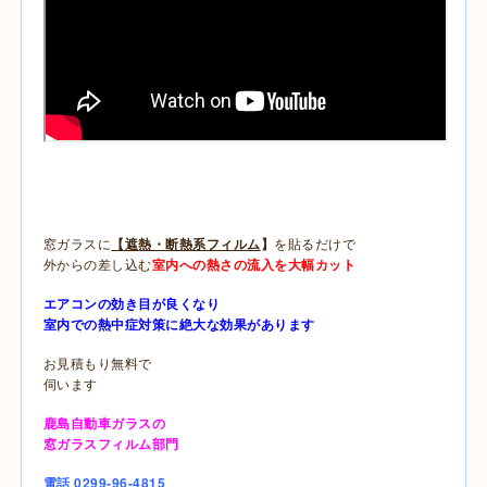
窓ガラスに
【遮熱・断熱系フィルム
】
を貼るだけで
外からの差し込む
室内への熱さの流入を大幅カット
エアコンの効き目が良くなり
室内での熱中症対策に絶大な効果があります
お見積もり無料で
伺います
鹿島自動車ガラスの
窓ガラスフィルム部門
電話 0299-96-4815