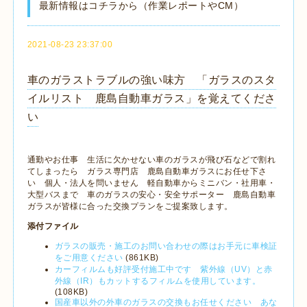
最新情報はコチラから（作業レポートやCM）
2021-08-23 23:37:00
車のガラストラブルの強い味方 「ガラスのスタ
イルリスト 鹿島自動車ガラス」を覚えてくださ
い
通勤やお仕事 生活に欠かせない車のガラスが飛び石などで割れ
てしまったら ガラス専門店 鹿島自動車ガラスにお任せ下さ
い 個人・法人を問いません 軽自動車からミニバン・社用車・
大型バスまで 車のガラスの安心・安全サポーター 鹿島自動車
ガラスが皆様に合った交換プランをご提案致します。
添付ファイル
ガラスの販売・施工のお問い合わせの際はお手元に車検証
をご用意ください
(861KB)
カーフィルムも好評受付施工中です 紫外線（UV）と赤
外線（IR）もカットするフィルムを使用しています。
(108KB)
国産車以外の外車のガラスの交換もお任せください あな