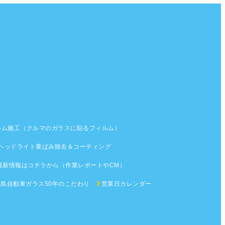
ルム施工（クルマのガラスに貼るフィルム）
ヘッドライト黄ばみ除去＆コーティング
最新情報はコチラから（作業レポートやCM）
鹿島自動車ガラス50年のこだわり
営業日カレンダー