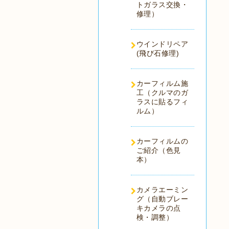
トガラス交換・
修理）
ウインドリペア
(飛び石修理)
カーフィルム施
工（クルマのガ
ラスに貼るフィ
ルム）
カーフィルムの
ご紹介（色見
本）
カメラエーミン
グ（自動ブレー
キカメラの点
検・調整）