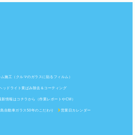
ルム施工（クルマのガラスに貼るフィルム）
ヘッドライト黄ばみ除去＆コーティング
最新情報はコチラから（作業レポートやCM）
鹿島自動車ガラス50年のこだわり
営業日カレンダー