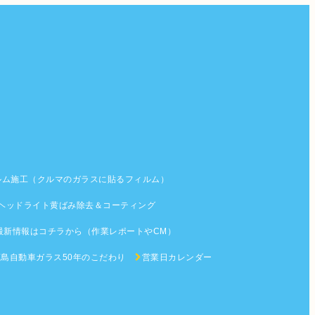
ルム施工（クルマのガラスに貼るフィルム）
ヘッドライト黄ばみ除去＆コーティング
最新情報はコチラから（作業レポートやCM）
鹿島自動車ガラス50年のこだわり
営業日カレンダー