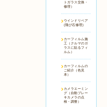
トガラス交換・
修理）
ウインドリペア
(飛び石修理)
カーフィルム施
工（クルマのガ
ラスに貼るフィ
ルム）
カーフィルムの
ご紹介（色見
本）
カメラエーミン
グ（自動ブレー
キカメラの点
検・調整）