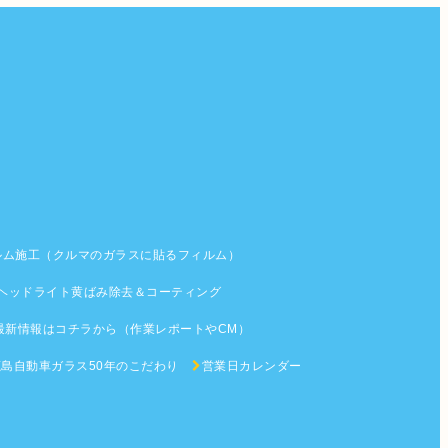
ルム施工（クルマのガラスに貼るフィルム）
ヘッドライト黄ばみ除去＆コーティング
最新情報はコチラから（作業レポートやCM）
鹿島自動車ガラス50年のこだわり
営業日カレンダー