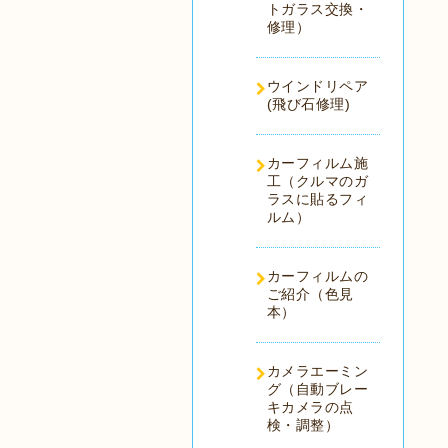
トガラス交換・
修理）
ウインドリペア
(飛び石修理)
カーフィルム施
工（クルマのガ
ラスに貼るフィ
ルム）
カーフィルムの
ご紹介（色見
本）
カメラエーミン
グ（自動ブレー
キカメラの点
検・調整）